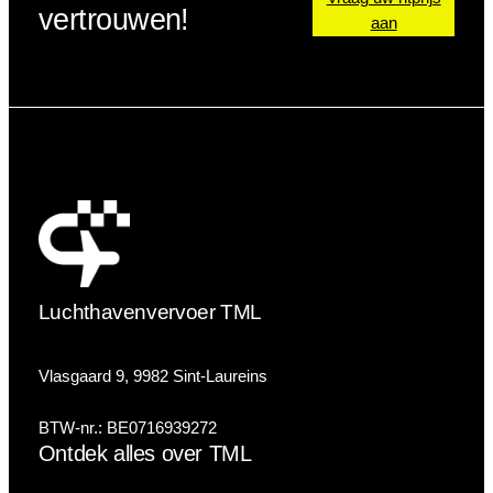
vertrouwen!
aan
Luchthavenvervoer TML
Vlasgaard 9, 9982 Sint-Laureins
BTW-nr.: BE0716939272
Ontdek alles over TML